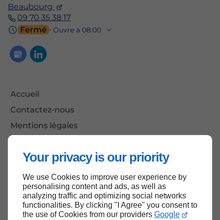
Beaubourg
09 70 35 38 17
Fermé
⋅ Ouvre à 08:00
Accueil
Contactez-nous
Mentions légales
Plan du site
Your privacy is our priority
We use Cookies to improve user experience by
Haut de page
personalising content and ads, as well as
analyzing traffic and optimizing social networks
functionalities. By clicking "I Agree" you consent to
the use of Cookies from our providers
Google