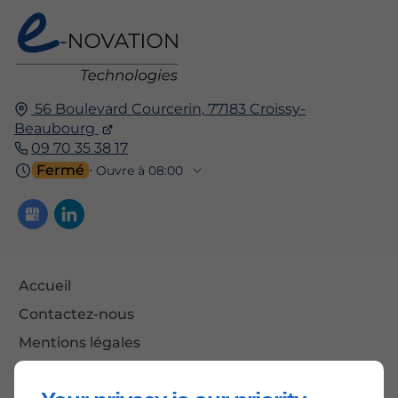
56 Boulevard Courcerin,
77183
Croissy-
Beaubourg
09 70 35 38 17
Fermé
⋅ Ouvre à 08:00
Accueil
Contactez-nous
Mentions légales
Plan du site